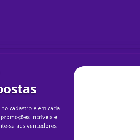
postas
 no cadastro e em cada
 promoções incríveis e
unte-se aos vencedores