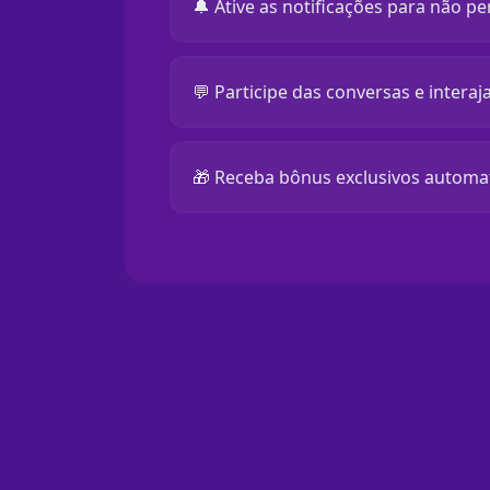
🔔 Ative as notificações para não p
💬 Participe das conversas e interaj
🎁 Receba bônus exclusivos autom