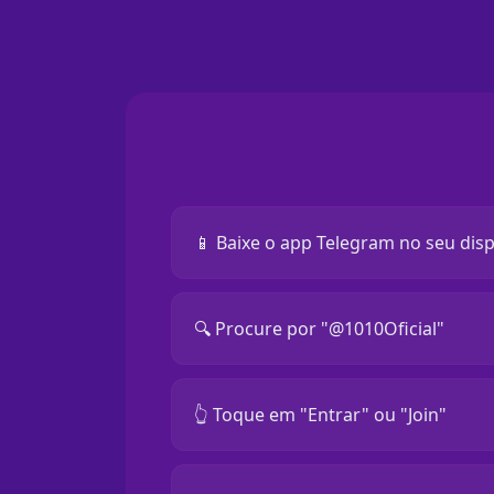
📱 Baixe o app Telegram no seu disp
🔍 Procure por "@1010Oficial"
👆 Toque em "Entrar" ou "Join"