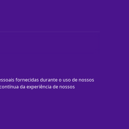
essoais fornecidas durante o uso de nossos
 contínua da experiência de nossos