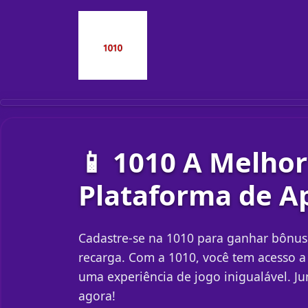
📱 1010 A Melhor
Plataforma de A
Cadastre-se na 1010 para ganhar bônus
recarga. Com a 1010, você tem acesso a
uma experiência de jogo inigualável. J
agora!