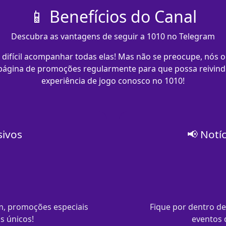
📱 Benefícios do Canal
Descubra as vantagens de seguir a 1010 no Telegram
difícil acompanhar todas elas! Mas não se preocupe, nós
a página de promoções regularmente para que possa reivind
experiência de jogo conosco no 1010!
sivos
📢 Notí
m, promoções especiais
Fique por dentro d
s únicos!
eventos 