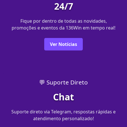
24/7
Fique por dentro de todas as novidades,
promoções e eventos da 136Win em tempo real!
Ver Notícias
💬 Suporte Direto
Chat
Suporte direto via Telegram, respostas rápidas e
atendimento personalizado!