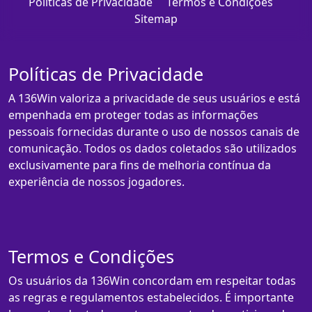
Políticas de Privacidade
Termos e Condições
Sitemap
Políticas de Privacidade
A 136Win valoriza a privacidade de seus usuários e está
empenhada em proteger todas as informações
pessoais fornecidas durante o uso de nossos canais de
comunicação. Todos os dados coletados são utilizados
exclusivamente para fins de melhoria contínua da
experiência de nossos jogadores.
Termos e Condições
Os usuários da 136Win concordam em respeitar todas
as regras e regulamentos estabelecidos. É importante