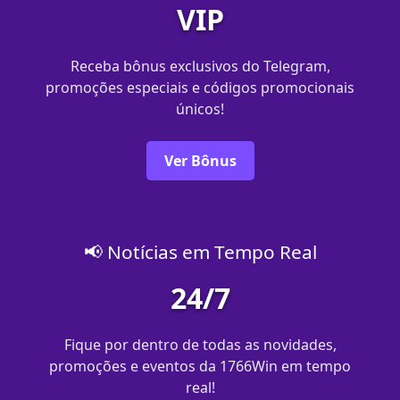
VIP
Receba bônus exclusivos do Telegram,
promoções especiais e códigos promocionais
únicos!
Ver Bônus
📢 Notícias em Tempo Real
24/7
Fique por dentro de todas as novidades,
promoções e eventos da 1766Win em tempo
real!