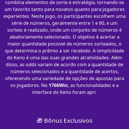
combina elementos de sorte e estratégia, tornando-se
um favorito tanto para novatos quanto para jogadores
experientes. Neste jogo, os participantes escolhem uma
série de números, geralmente entre 1 e 80, e um
sorteio é realizado, onde um conjunto de números é
aleatoriamente selecionado. O objetivo é acertar a
maior quantidade possível de números sorteados, o
que determina o prêmio a ser recebido. A simplicidade
do Keno é uma das suas grandes atratividades. Além
disso, as odds variam de acordo com a quantidade de
números selecionados e a quantidade de acertos,
oferecendo uma variedade de opções de apostas para
os jogadores. No
1766Win
, as funcionalidades e a
interface do Keno foram apri.
🎁 Bônus Exclusivos