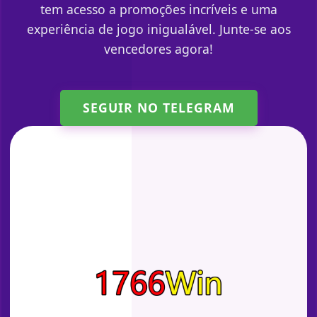
tem acesso a promoções incríveis e uma
experiência de jogo inigualável. Junte-se aos
vencedores agora!
SEGUIR NO TELEGRAM