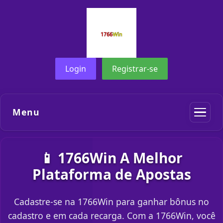
Login
Registrar-se
Menu
📱 1766Win A Melhor
Plataforma de Apostas
Cadastre-se na 1766Win para ganhar bônus no
cadastro e em cada recarga. Com a 1766Win, você