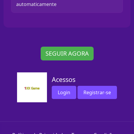
automaticamente
SEGUIR AGORA
Acessos
Login
Registrar-se