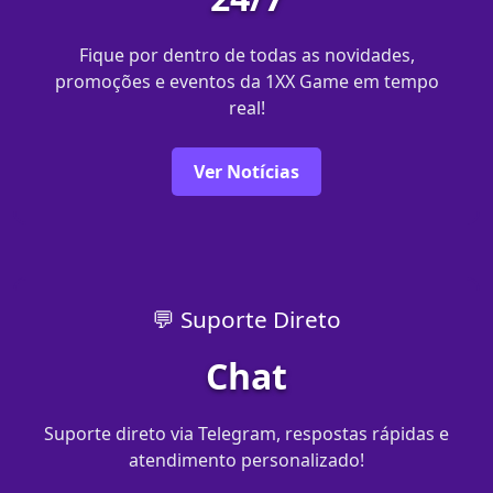
Fique por dentro de todas as novidades,
promoções e eventos da 1XX Game em tempo
real!
Ver Notícias
💬 Suporte Direto
Chat
Suporte direto via Telegram, respostas rápidas e
atendimento personalizado!