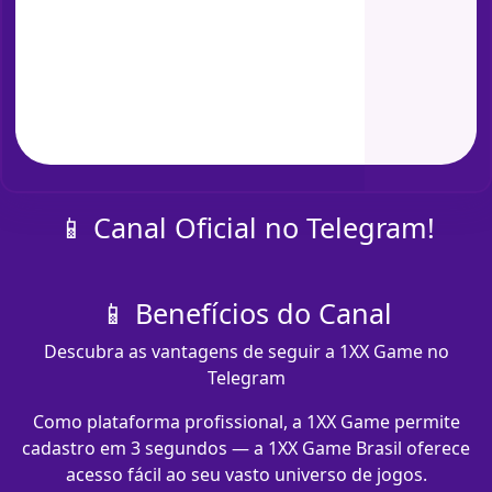
📱 Canal Oficial no Telegram!
📱 Benefícios do Canal
Descubra as vantagens de seguir a 1XX Game no
Telegram
Como plataforma profissional, a 1XX Game permite
cadastro em 3 segundos — a 1XX Game Brasil oferece
acesso fácil ao seu vasto universo de jogos.