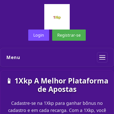
Login
Registrar-se
Menu
📱 1Xkp A Melhor Plataforma
de Apostas
Cadastre-se na 1Xkp para ganhar bônus no
cadastro e em cada recarga. Com a 1Xkp, você