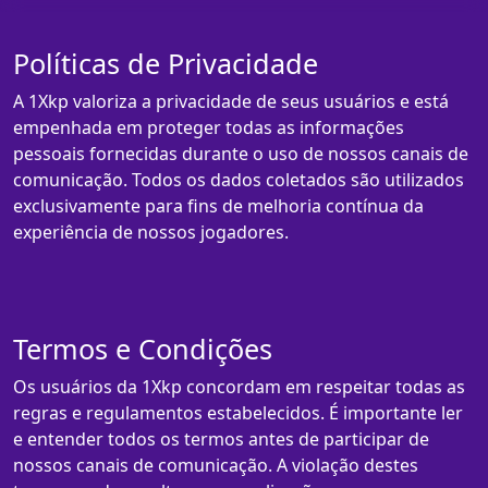
Políticas de Privacidade
A 1Xkp valoriza a privacidade de seus usuários e está
empenhada em proteger todas as informações
pessoais fornecidas durante o uso de nossos canais de
comunicação. Todos os dados coletados são utilizados
exclusivamente para fins de melhoria contínua da
experiência de nossos jogadores.
Termos e Condições
Os usuários da 1Xkp concordam em respeitar todas as
regras e regulamentos estabelecidos. É importante ler
e entender todos os termos antes de participar de
nossos canais de comunicação. A violação destes