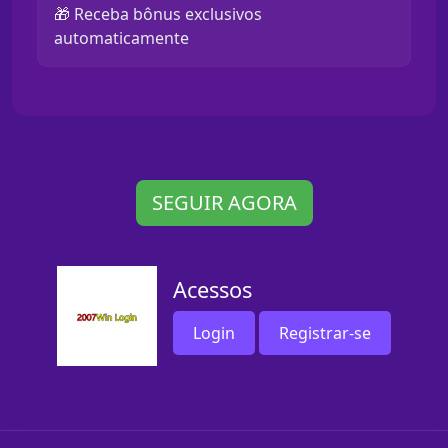
🎁 Receba bônus exclusivos
automaticamente
SEGUIR AGORA
Acessos
Login
Registrar-se