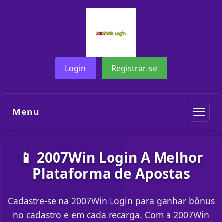
Login
Registrar-se
Menu
📱 2007Win Login A Melhor
Plataforma de Apostas
Cadastre-se na 2007Win Login para ganhar bônus
no cadastro e em cada recarga. Com a 2007Win