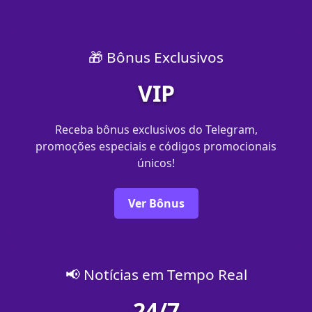
🎁 Bônus Exclusivos
VIP
Receba bônus exclusivos do Telegram,
promoções especiais e códigos promocionais
únicos!
Ver Bônus
📢 Notícias em Tempo Real
24/7