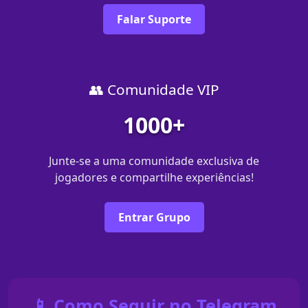
Falar Suporte
👥 Comunidade VIP
1000+
Junte-se a uma comunidade exclusiva de
jogadores e compartilhe experiências!
Entrar Grupo
📱 Como Seguir no Telegram