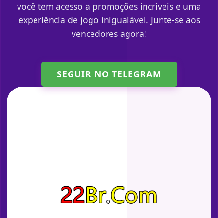
você tem acesso a promoções incríveis e uma
experiência de jogo inigualável. Junte-se aos
vencedores agora!
SEGUIR NO TELEGRAM