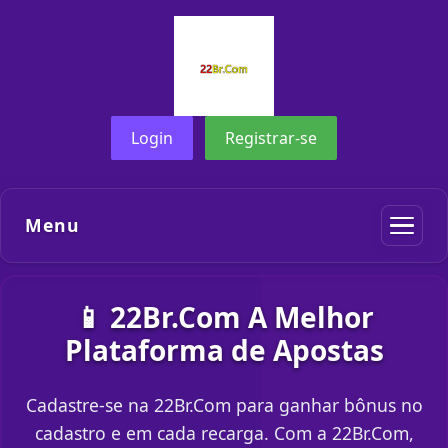
Login
Registrar-se
Menu
📱 22Br.Com A Melhor
Plataforma de Apostas
Cadastre-se na 22Br.Com para ganhar bônus no
cadastro e em cada recarga. Com a 22Br.Com,