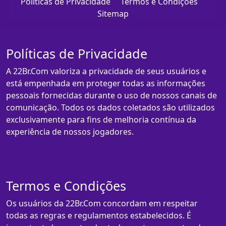
Políticas de Privacidade
Termos e Condições
Sitemap
Políticas de Privacidade
A 22Br.Com valoriza a privacidade de seus usuários e
está empenhada em proteger todas as informações
pessoais fornecidas durante o uso de nossos canais de
comunicação. Todos os dados coletados são utilizados
exclusivamente para fins de melhoria contínua da
experiência de nossos jogadores.
Termos e Condições
Os usuários da 22Br.Com concordam em respeitar
todas as regras e regulamentos estabelecidos. É