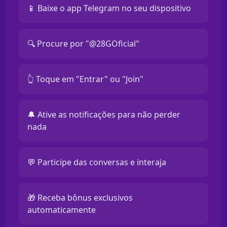
📱 Baixe o app Telegram no seu dispositivo
🔍 Procure por "@28GOficial"
👆 Toque em "Entrar" ou "Join"
🔔 Ative as notificações para não perder
nada
💬 Participe das conversas e interaja
🎁 Receba bônus exclusivos
automaticamente