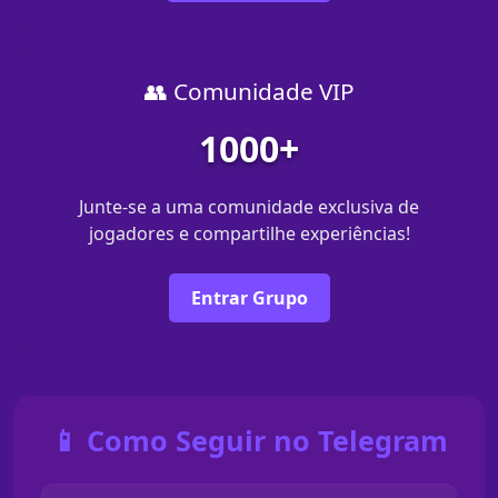
👥 Comunidade VIP
1000+
Junte-se a uma comunidade exclusiva de
jogadores e compartilhe experiências!
Entrar Grupo
📱 Como Seguir no Telegram