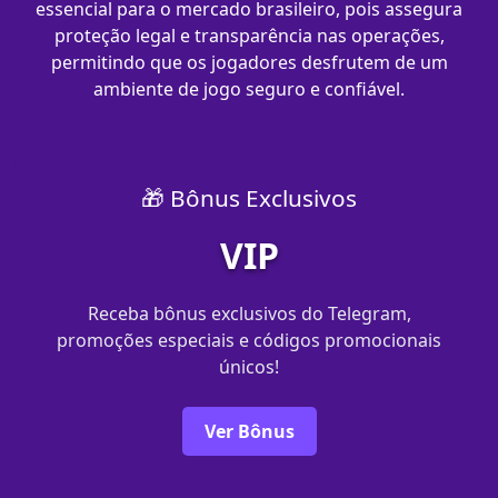
essencial para o mercado brasileiro, pois assegura
proteção legal e transparência nas operações,
permitindo que os jogadores desfrutem de um
ambiente de jogo seguro e confiável.
🎁 Bônus Exclusivos
VIP
Receba bônus exclusivos do Telegram,
promoções especiais e códigos promocionais
únicos!
Ver Bônus