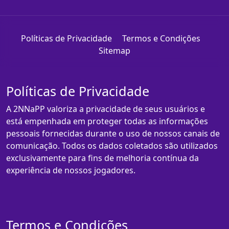
Políticas de Privacidade
Termos e Condições
Sitemap
Políticas de Privacidade
A 2NNaPP valoriza a privacidade de seus usuários e
está empenhada em proteger todas as informações
pessoais fornecidas durante o uso de nossos canais de
comunicação. Todos os dados coletados são utilizados
exclusivamente para fins de melhoria contínua da
experiência de nossos jogadores.
Termos e Condições