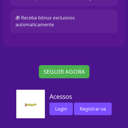
🎁 Receba bônus exclusivos
automaticamente
SEGUIR AGORA
Acessos
Login
Registrar-se