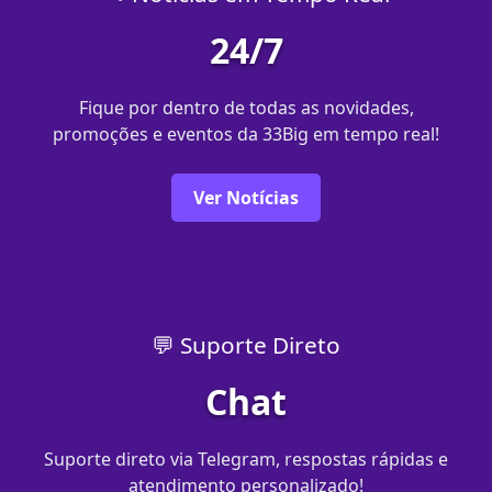
24/7
Fique por dentro de todas as novidades,
promoções e eventos da 33Big em tempo real!
Ver Notícias
💬 Suporte Direto
Chat
Suporte direto via Telegram, respostas rápidas e
atendimento personalizado!