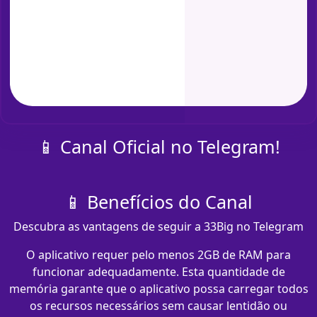
📱 Canal Oficial no Telegram!
📱 Benefícios do Canal
Descubra as vantagens de seguir a 33Big no Telegram
O aplicativo requer pelo menos 2GB de RAM para
funcionar adequadamente. Esta quantidade de
memória garante que o aplicativo possa carregar todos
os recursos necessários sem causar lentidão ou