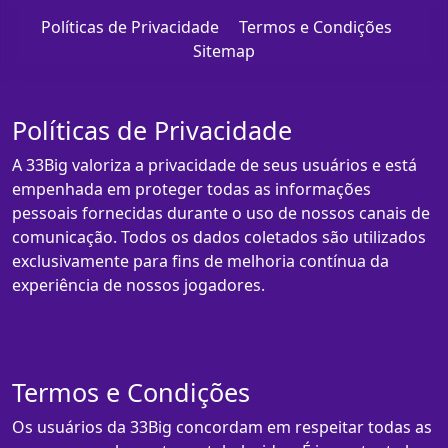
Políticas de Privacidade
Termos e Condições
Sitemap
Políticas de Privacidade
A 33Big valoriza a privacidade de seus usuários e está
empenhada em proteger todas as informações
pessoais fornecidas durante o uso de nossos canais de
comunicação. Todos os dados coletados são utilizados
exclusivamente para fins de melhoria contínua da
experiência de nossos jogadores.
Termos e Condições
Os usuários da 33Big concordam em respeitar todas as