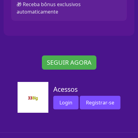
🎁 Receba bônus exclusivos
automaticamente
SEGUIR AGORA
Acessos
Login
Registrar-se