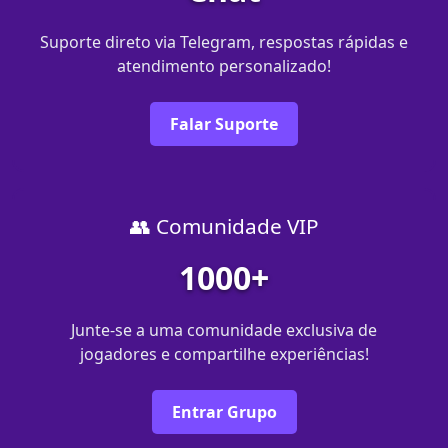
Suporte direto via Telegram, respostas rápidas e
atendimento personalizado!
Falar Suporte
👥 Comunidade VIP
1000+
Junte-se a uma comunidade exclusiva de
jogadores e compartilhe experiências!
Entrar Grupo