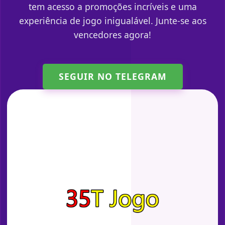
tem acesso a promoções incríveis e uma
experiência de jogo inigualável. Junte-se aos
vencedores agora!
SEGUIR NO TELEGRAM