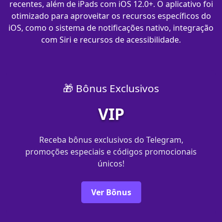
recentes, além de iPads com iOS 12.0+. O aplicativo foi
otimizado para aproveitar os recursos específicos do
iOS, como o sistema de notificações nativo, integração
com Siri e recursos de acessibilidade.
🎁 Bônus Exclusivos
VIP
Receba bônus exclusivos do Telegram,
promoções especiais e códigos promocionais
únicos!
Ver Bônus