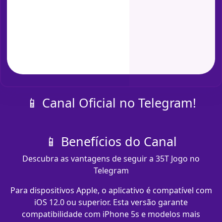
📱 Canal Oficial no Telegram!
📱 Benefícios do Canal
Descubra as vantagens de seguir a 35T Jogo no
Telegram
Para dispositivos Apple, o aplicativo é compatível com
iOS 12.0 ou superior. Esta versão garante
compatibilidade com iPhone 5s e modelos mais