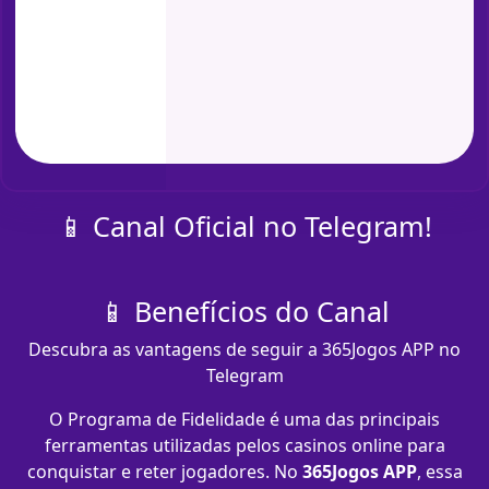
📱 Canal Oficial no Telegram!
📱 Benefícios do Canal
Descubra as vantagens de seguir a 365Jogos APP no
Telegram
O Programa de Fidelidade é uma das principais
ferramentas utilizadas pelos casinos online para
conquistar e reter jogadores. No
365Jogos APP
, essa