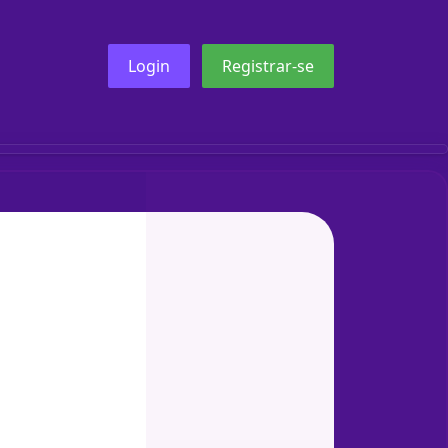
Login
Registrar-se