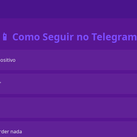
📱 Como Seguir no Telegram
ositivo
"
erder nada