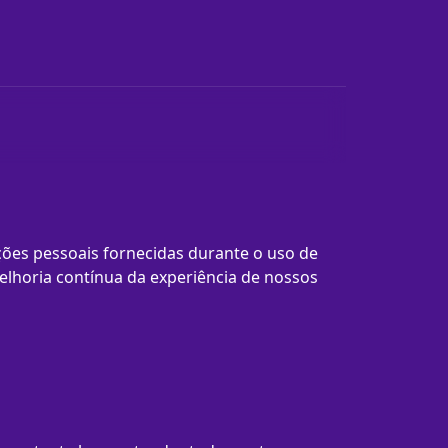
ões pessoais fornecidas durante o uso de
elhoria contínua da experiência de nossos