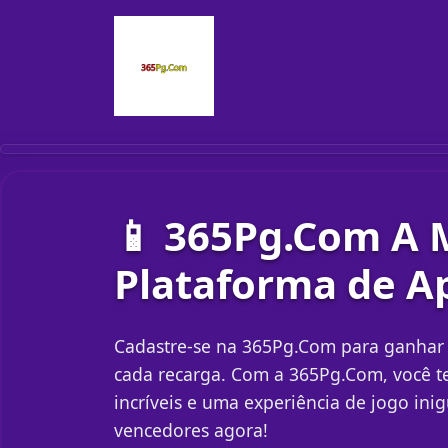
📱 365Pg.Com A 
Plataforma de A
Cadastre-se na 365Pg.Com para ganhar
cada recarga. Com a 365Pg.Com, você 
incríveis e uma experiência de jogo inig
vencedores agora!