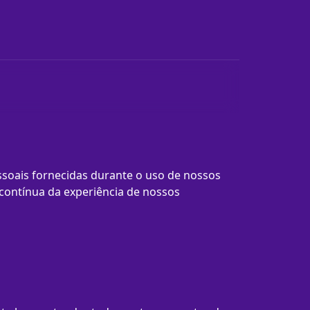
ssoais fornecidas durante o uso de nossos
 contínua da experiência de nossos