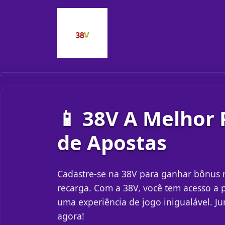
📱 38V A Melhor
de Apostas
Cadastre-se na 38V para ganhar bônus 
recarga. Com a 38V, você tem acesso a 
uma experiência de jogo inigualável. J
agora!