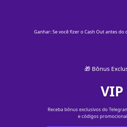
Ganhar: Se você fizer o Cash Out antes do 
🎁 Bônus Exclu
VIP
Receba bônus exclusivos do Telegra
e códigos promocionai