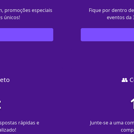
m, promoções especiais
Fique por dentro d
s únicos!
eventos da
reto
👥 
t
espostas rápidas e
Junte-se a uma com
lizado!
compa