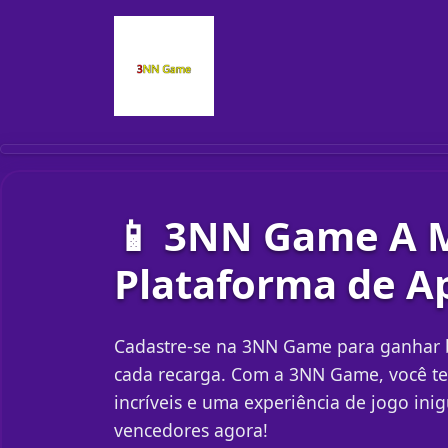
📱 3NN Game A 
Plataforma de A
Cadastre-se na 3NN Game para ganhar 
cada recarga. Com a 3NN Game, você t
incríveis e uma experiência de jogo inig
vencedores agora!