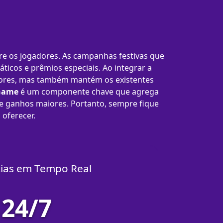
m
re os jogadores. As campanhas festivas que
icos e prêmios especiais. Ao integrar a
dores, mas também mantém os existentes
Game
é um componente chave que agrega
de ganhos maiores. Portanto, sempre fique
 oferecer.
cias em Tempo Real
24/7