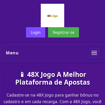
Login
Registrar-se
Menu
📱 48X Jogo A Melhor
Plataforma de Apostas
Cadastre-se na 48X Jogo para ganhar bônus no
cadastro e em cada recarga. Com a 48X Jogo, você