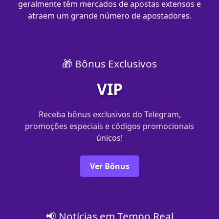
geralmente têm mercados de apostas extensos e
atraem um grande número de apostadores.
🎁 Bônus Exclusivos
VIP
Receba bônus exclusivos do Telegram,
promoções especiais e códigos promocionais
únicos!
Ver Bônus
📢 Notícias em Tempo Real