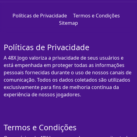
Políticas de Privacidade
Termos e Condições
Sitemap
Políticas de Privacidade
A 48X Jogo valoriza a privacidade de seus usuários e
está empenhada em proteger todas as informações
pessoais fornecidas durante o uso de nossos canais de
comunicação. Todos os dados coletados são utilizados
exclusivamente para fins de melhoria contínua da
experiência de nossos jogadores.
Termos e Condições