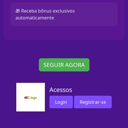
🎁 Receba bônus exclusivos
automaticamente
SEGUIR AGORA
Acessos
Login
Registrar-se