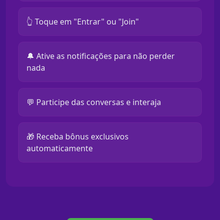
👆 Toque em "Entrar" ou "Join"
🔔 Ative as notificações para não perder
nada
💬 Participe das conversas e interaja
🎁 Receba bônus exclusivos
automaticamente