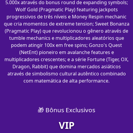
5.000x através do bonus round de expanding symbols;
Wolf Gold (Pragmatic Play) featuring jackpots
progressivos de três níveis e Money Respin mechanic
que cria momentos de extreme tension; Sweet Bonanza
(Pragmatic Play) que revolucionou o gênero através de
tumble mechanics e multiplicadores aleatórios que
podem atingir 100x em free spins; Gonzo's Quest
(NetEnt) pioneiro em avalanche features e
multiplicadores crescentes; e a série Fortune (Tiger, OX,
Dragon, Rabbit) que domina mercados asiáticos
através de simbolismo cultural autêntico combinado
com matemática de alta performance.
🎁 Bônus Exclusivos
VIP