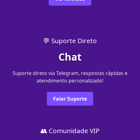
💬 Suporte Direto
Chat
Suporte direto via Telegram, respostas rápidas e
atendimento personalizado!
Falar Suporte
👥 Comunidade VIP