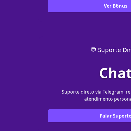
Ver Bônus
💬 Suporte Di
Cha
Suporte direto via Telegram, r
atendimento persona
Falar Suport