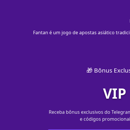
Fantan é um jogo de apostas asiático tradi
🎁 Bônus Exclu
VIP
Receba bônus exclusivos do Telegra
e códigos promocionai