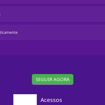
a
aticamente
SEGUIR AGORA
Acessos