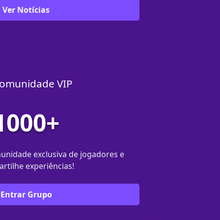
Ver Notícias
Comunidade VIP
1000+
unidade exclusiva de jogadores e
rtilhe experiências!
Entrar Grupo