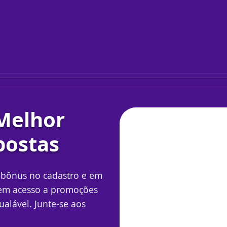
Melhor
postas
 bônus no cadastro e em
tem acesso a promoções
ualável. Junte-se aos