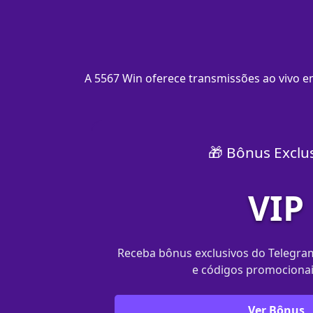
A 5567 Win oferece transmissões ao vivo em
🎁 Bônus Exclu
VIP
Receba bônus exclusivos do Telegra
e códigos promocionai
Ver Bônus