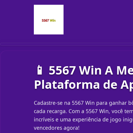
📱 5567 Win A M
Plataforma de A
Cadastre-se na 5567 Win para ganhar b
cada recarga. Com a 5567 Win, você te
incríveis e uma experiência de jogo inig
vencedores agora!