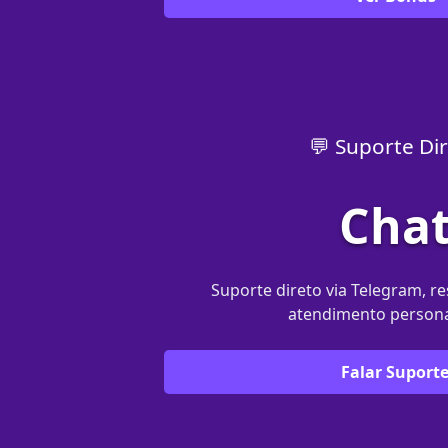
💬 Suporte Di
Cha
Suporte direto via Telegram, r
atendimento persona
Falar Suport