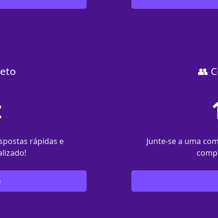
reto
👥 
t
espostas rápidas e
Junte-se a uma com
lizado!
compa
e