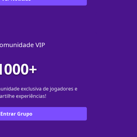
Comunidade VIP
1000+
unidade exclusiva de jogadores e
rtilhe experiências!
Entrar Grupo