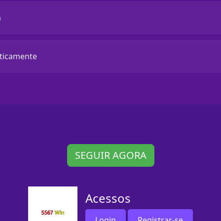
a
aticamente
SEGUIR AGORA
Acessos
Login
Registrar-se