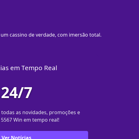
m um cassino de verdade, com imersão total.
cias em Tempo Real
24/7
e todas as novidades, promoções e
 5567 Win em tempo real!
Ver Notícias