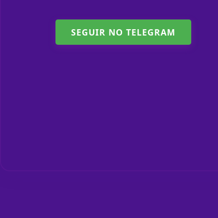
SEGUIR NO TELEGRAM