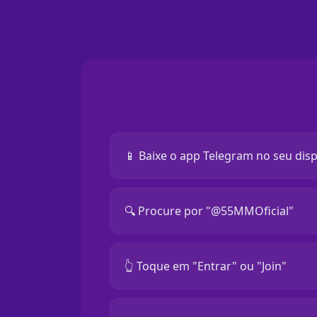
📱 Baixe o app Telegram no seu disp
🔍 Procure por "@55MMOficial"
👆 Toque em "Entrar" ou "Join"