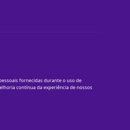
pessoais fornecidas durante o uso de
elhoria contínua da experiência de nossos