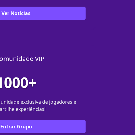
Ver Notícias
Comunidade VIP
1000+
unidade exclusiva de jogadores e
rtilhe experiências!
Entrar Grupo