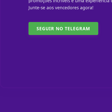
promoções incríveis e uma experiência d
Junte-se aos vencedores agora!
SEGUIR NO TELEGRAM