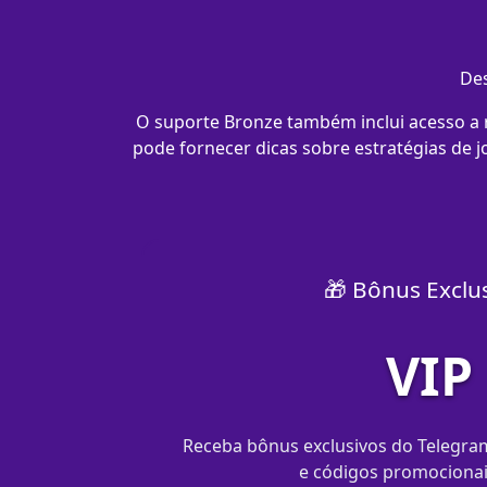
Des
O suporte Bronze também inclui acesso a r
pode fornecer dicas sobre estratégias de 
🎁 Bônus Exclu
VIP
Receba bônus exclusivos do Telegra
e códigos promocionai