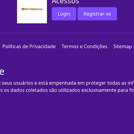
Acessos
Login
Registrar-se
Políticas de Privacidade
Termos e Condições
Sitemap
de
de seus usuários e está empenhada em proteger todas as in
 os dados coletados são utilizados exclusivamente para fi