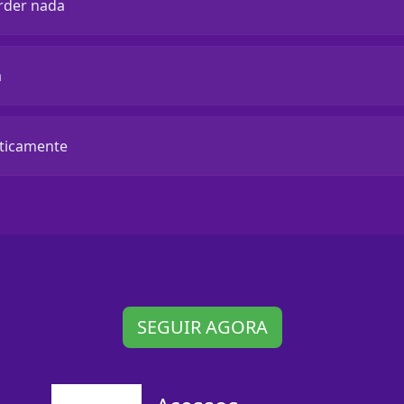
erder nada
a
aticamente
SEGUIR AGORA