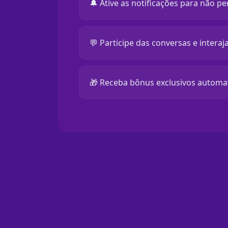
🔔 Ative as notificações para não p
💬 Participe das conversas e interaj
🎁 Receba bônus exclusivos autom