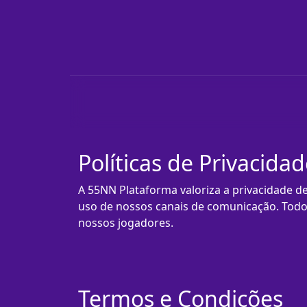
Políticas de Privacida
A 55NN Plataforma valoriza a privacidade 
uso de nossos canais de comunicação. Todos
nossos jogadores.
Termos e Condições