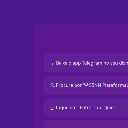
📱 Baixe o app Telegram no seu disp
🔍 Procure por "@55NN PlataformaO
👆 Toque em "Entrar" ou "Join"