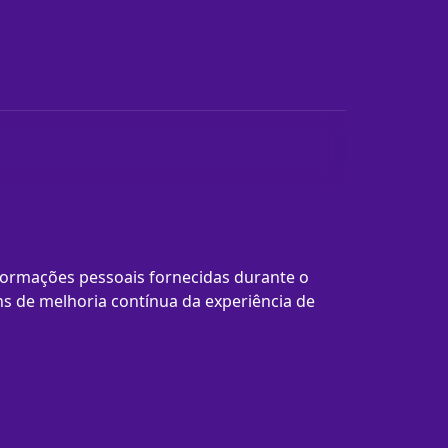
formações pessoais fornecidas durante o
ns de melhoria contínua da experiência de