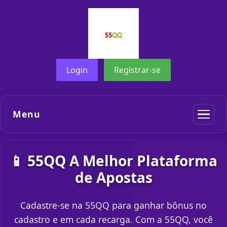
Login
Registrar-se
Menu
📱 55QQ A Melhor Plataforma
de Apostas
Cadastre-se na 55QQ para ganhar bônus no
cadastro e em cada recarga. Com a 55QQ, você