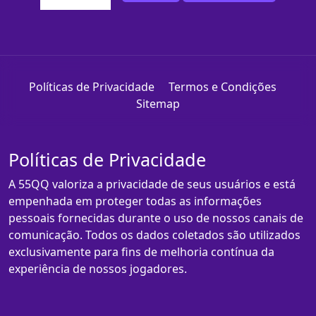
Políticas de Privacidade
Termos e Condições
Sitemap
Políticas de Privacidade
A 55QQ valoriza a privacidade de seus usuários e está
empenhada em proteger todas as informações
pessoais fornecidas durante o uso de nossos canais de
comunicação. Todos os dados coletados são utilizados
exclusivamente para fins de melhoria contínua da
experiência de nossos jogadores.