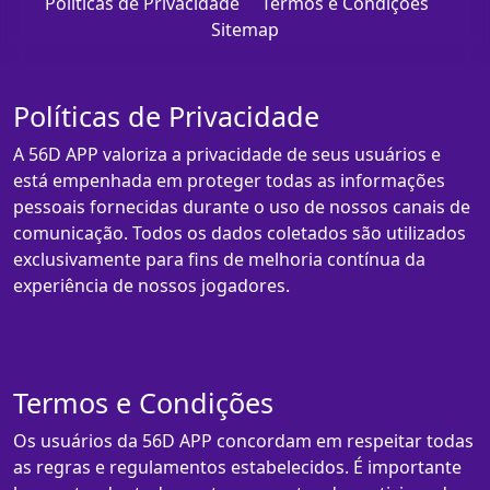
Políticas de Privacidade
Termos e Condições
Sitemap
Políticas de Privacidade
A 56D APP valoriza a privacidade de seus usuários e
está empenhada em proteger todas as informações
pessoais fornecidas durante o uso de nossos canais de
comunicação. Todos os dados coletados são utilizados
exclusivamente para fins de melhoria contínua da
experiência de nossos jogadores.
Termos e Condições
Os usuários da 56D APP concordam em respeitar todas
as regras e regulamentos estabelecidos. É importante