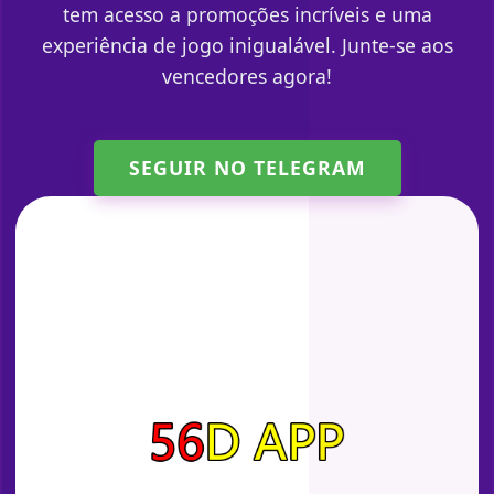
tem acesso a promoções incríveis e uma
experiência de jogo inigualável. Junte-se aos
vencedores agora!
SEGUIR NO TELEGRAM