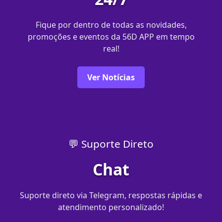
Fique por dentro de todas as novidades,
promoções e eventos da 56D APP em tempo
real!
Ver Notícias
💬 Suporte Direto
Chat
Suporte direto via Telegram, respostas rápidas e
atendimento personalizado!