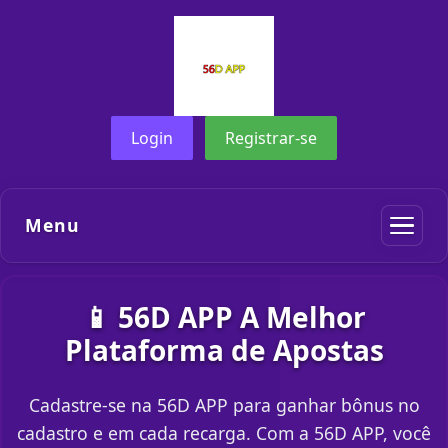
Login
Registrar-se
Menu
📱 56D APP A Melhor
Plataforma de Apostas
Cadastre-se na 56D APP para ganhar bônus no
cadastro e em cada recarga. Com a 56D APP, você