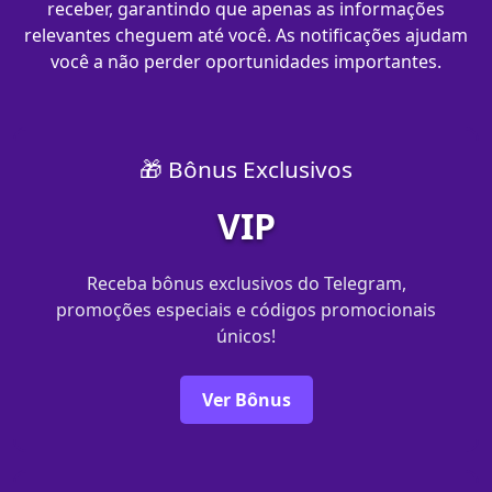
receber, garantindo que apenas as informações
relevantes cheguem até você. As notificações ajudam
você a não perder oportunidades importantes.
🎁 Bônus Exclusivos
VIP
Receba bônus exclusivos do Telegram,
promoções especiais e códigos promocionais
únicos!
Ver Bônus