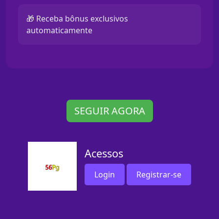
🎁 Receba bônus exclusivos
automaticamente
SEGUIR AGORA
Acessos
Login
Registrar-se