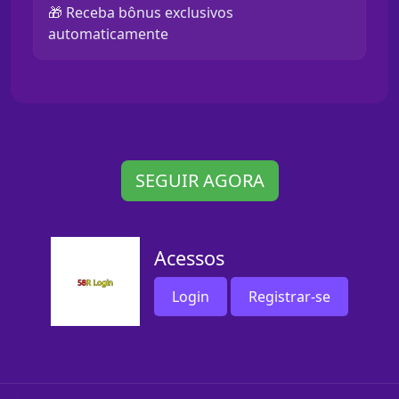
🎁 Receba bônus exclusivos
automaticamente
SEGUIR AGORA
Acessos
Login
Registrar-se