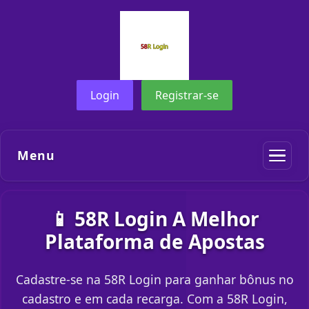
Login
Registrar-se
Menu
📱 58R Login A Melhor
Plataforma de Apostas
Cadastre-se na 58R Login para ganhar bônus no
cadastro e em cada recarga. Com a 58R Login,