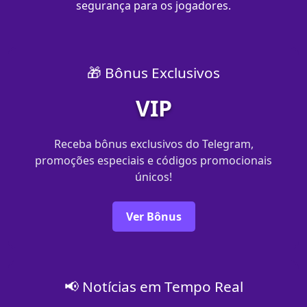
segurança para os jogadores.
🎁 Bônus Exclusivos
VIP
Receba bônus exclusivos do Telegram,
promoções especiais e códigos promocionais
únicos!
Ver Bônus
📢 Notícias em Tempo Real