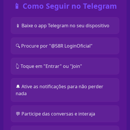
📱 Como Seguir no Telegram
📱 Baixe o app Telegram no seu dispositivo
🔍 Procure por "@58R LoginOficial"
👆 Toque em "Entrar" ou "Join"
🔔 Ative as notificações para não perder
nada
💬 Participe das conversas e interaja