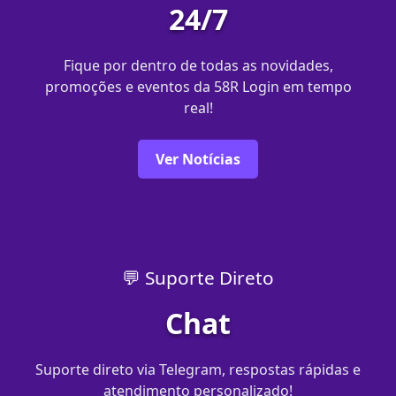
24/7
Fique por dentro de todas as novidades,
promoções e eventos da 58R Login em tempo
real!
Ver Notícias
💬 Suporte Direto
Chat
Suporte direto via Telegram, respostas rápidas e
atendimento personalizado!