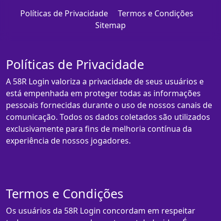
Políticas de Privacidade
Termos e Condições
Sitemap
Políticas de Privacidade
A 58R Login valoriza a privacidade de seus usuários e
está empenhada em proteger todas as informações
pessoais fornecidas durante o uso de nossos canais de
comunicação. Todos os dados coletados são utilizados
exclusivamente para fins de melhoria contínua da
experiência de nossos jogadores.
Termos e Condições
Os usuários da 58R Login concordam em respeitar