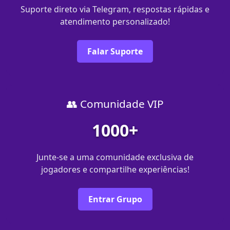
Suporte direto via Telegram, respostas rápidas e
atendimento personalizado!
Falar Suporte
👥 Comunidade VIP
1000+
Junte-se a uma comunidade exclusiva de
jogadores e compartilhe experiências!
Entrar Grupo