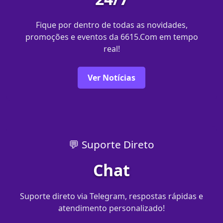
Fique por dentro de todas as novidades,
promoções e eventos da 6615.Com em tempo
real!
Ver Notícias
💬 Suporte Direto
Chat
Suporte direto via Telegram, respostas rápidas e
atendimento personalizado!