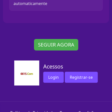
automaticamente
SEGUIR AGORA
Acessos
Login
Registrar-se