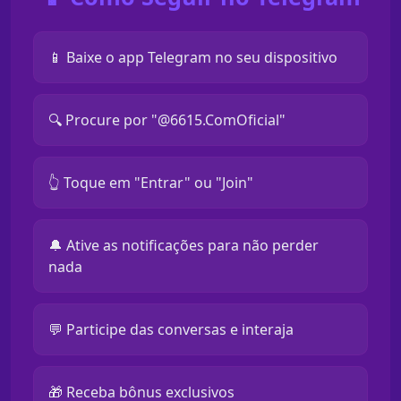
📱 Baixe o app Telegram no seu dispositivo
🔍 Procure por "@6615.ComOficial"
👆 Toque em "Entrar" ou "Join"
🔔 Ative as notificações para não perder
nada
💬 Participe das conversas e interaja
🎁 Receba bônus exclusivos