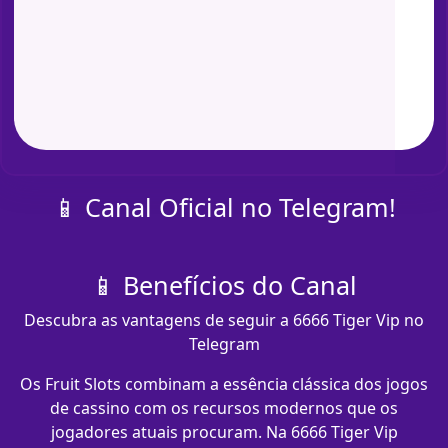
📱 Canal Oficial no Telegram!
📱 Benefícios do Canal
Descubra as vantagens de seguir a 6666 Tiger Vip no
Telegram
Os Fruit Slots combinam a essência clássica dos jogos
de cassino com os recursos modernos que os
jogadores atuais procuram. Na 6666 Tiger Vip