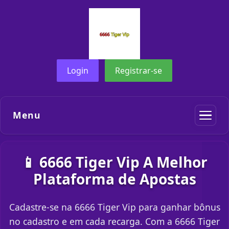
Login
Registrar-se
Menu
📱 6666 Tiger Vip A Melhor
Plataforma de Apostas
Cadastre-se na 6666 Tiger Vip para ganhar bônus
no cadastro e em cada recarga. Com a 6666 Tiger