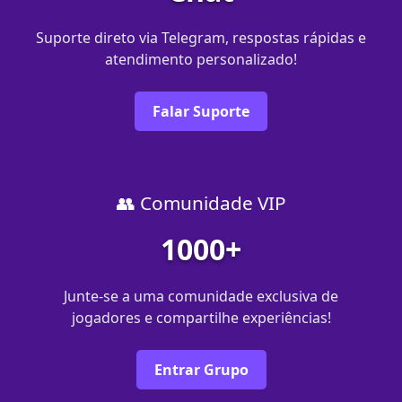
Suporte direto via Telegram, respostas rápidas e
atendimento personalizado!
Falar Suporte
👥 Comunidade VIP
1000+
Junte-se a uma comunidade exclusiva de
jogadores e compartilhe experiências!
Entrar Grupo