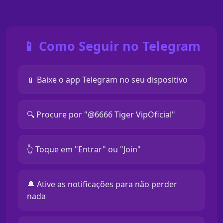
📱 Como Seguir no Telegram
📱 Baixe o app Telegram no seu dispositivo
🔍 Procure por "@6666 Tiger VipOficial"
👆 Toque em "Entrar" ou "Join"
🔔 Ative as notificações para não perder
nada