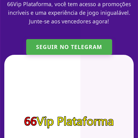
66Vip Plataforma, você tem acesso a promoções
incríveis e uma experiência de jogo inigualável.
Junte-se aos vencedores agora!
SEGUIR NO TELEGRAM