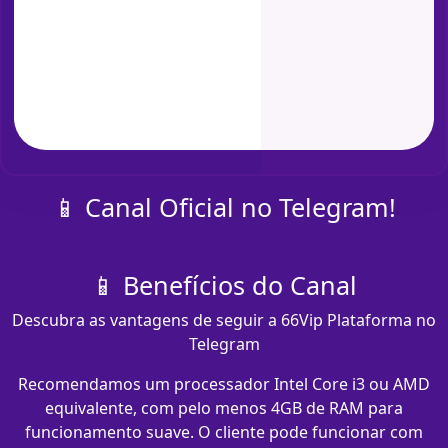
📱 Canal Oficial no Telegram!
📱 Benefícios do Canal
Descubra as vantagens de seguir a 66Vip Plataforma no
Telegram
Recomendamos um processador Intel Core i3 ou AMD
equivalente, com pelo menos 4GB de RAM para
funcionamento suave. O cliente pode funcionar com