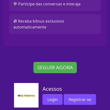
💬 Participe das conversas e interaja
🎁 Receba bônus exclusivos
automaticamente
SEGUIR AGORA
Acessos
Login
Registrar-se