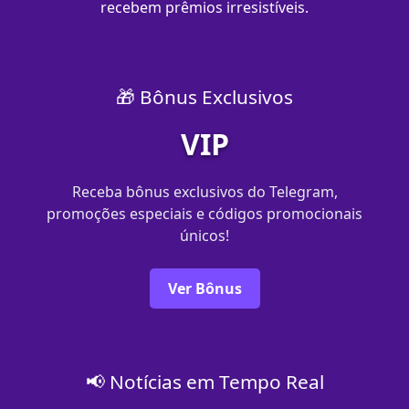
recebem prêmios irresistíveis.
🎁 Bônus Exclusivos
VIP
Receba bônus exclusivos do Telegram,
promoções especiais e códigos promocionais
únicos!
Ver Bônus
📢 Notícias em Tempo Real