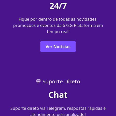
24/7
Fique por dentro de todas as novidades,
promoções e eventos da 678G Plataforma em
tempo real!
Ver Notícias
💬 Suporte Direto
Chat
Suporte direto via Telegram, respostas rápidas e
atendimento personalizado!