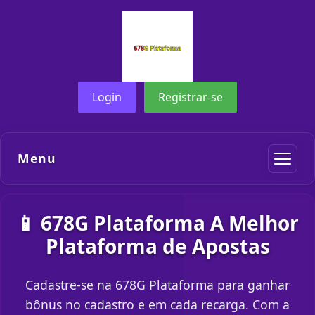
Login
Registrar-se
Menu
📱 678G Plataforma A Melhor
Plataforma de Apostas
Cadastre-se na 678G Plataforma para ganhar
bônus no cadastro e em cada recarga. Com a