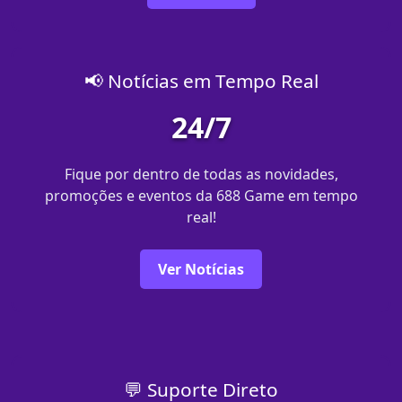
📢 Notícias em Tempo Real
24/7
Fique por dentro de todas as novidades,
promoções e eventos da 688 Game em tempo
real!
Ver Notícias
💬 Suporte Direto