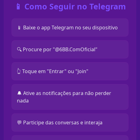
📱 Como Seguir no Telegram
📱 Baixe o app Telegram no seu dispositivo
🔍 Procure por "@6BB.ComOficial"
👆 Toque em "Entrar" ou "Join"
🔔 Ative as notificações para não perder
nada
💬 Participe das conversas e interaja