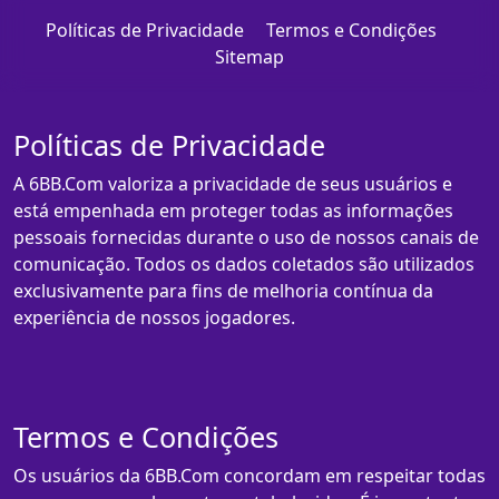
Políticas de Privacidade
Termos e Condições
Sitemap
Políticas de Privacidade
A 6BB.Com valoriza a privacidade de seus usuários e
está empenhada em proteger todas as informações
pessoais fornecidas durante o uso de nossos canais de
comunicação. Todos os dados coletados são utilizados
exclusivamente para fins de melhoria contínua da
experiência de nossos jogadores.
Termos e Condições
Os usuários da 6BB.Com concordam em respeitar todas