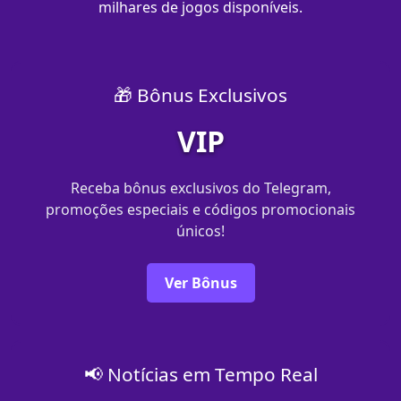
milhares de jogos disponíveis.
🎁 Bônus Exclusivos
VIP
Receba bônus exclusivos do Telegram,
promoções especiais e códigos promocionais
únicos!
Ver Bônus
📢 Notícias em Tempo Real