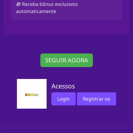
🎁 Receba bônus exclusivos
automaticamente
SEGUIR AGORA
Acessos
Login
Registrar-se