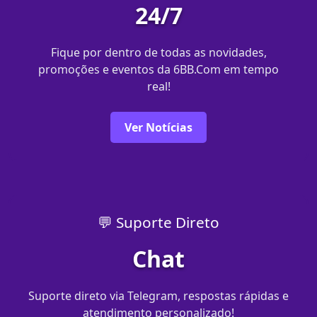
24/7
Fique por dentro de todas as novidades,
promoções e eventos da 6BB.Com em tempo
real!
Ver Notícias
💬 Suporte Direto
Chat
Suporte direto via Telegram, respostas rápidas e
atendimento personalizado!