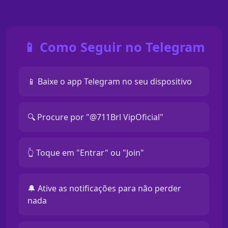
📱 Como Seguir no Telegram
📱 Baixe o app Telegram no seu dispositivo
🔍 Procure por "@711Brl VipOficial"
👆 Toque em "Entrar" ou "Join"
🔔 Ative as notificações para não perder
nada