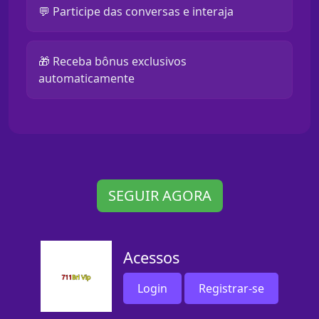
💬 Participe das conversas e interaja
🎁 Receba bônus exclusivos
automaticamente
SEGUIR AGORA
Acessos
Login
Registrar-se