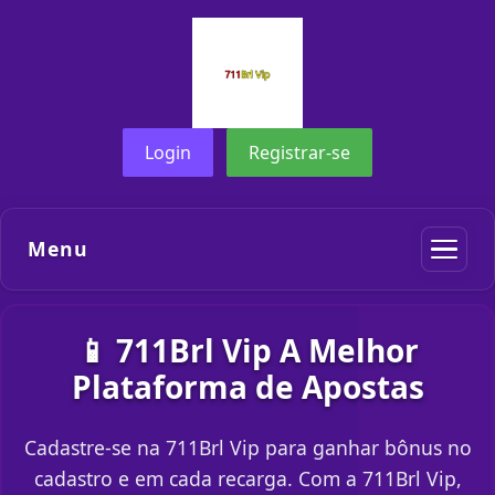
Login
Registrar-se
Menu
📱 711Brl Vip A Melhor
Plataforma de Apostas
Cadastre-se na 711Brl Vip para ganhar bônus no
cadastro e em cada recarga. Com a 711Brl Vip,