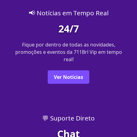
📢 Notícias em Tempo Real
24/7
Fique por dentro de todas as novidades,
promoções e eventos da 711Brl Vip em tempo
real!
Ver Notícias
💬 Suporte Direto
Chat