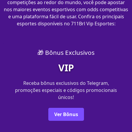
competições ao redor do mundo, você pode apostar
nos maiores eventos esportivos com odds competitivas
e uma plataforma fácil de usar. Confira os principais
esportes disponíveis no 711Brl Vip Esportes:
🎁 Bônus Exclusivos
VIP
Receba bônus exclusivos do Telegram,
promoções especiais e códigos promocionais
únicos!
Ver Bônus