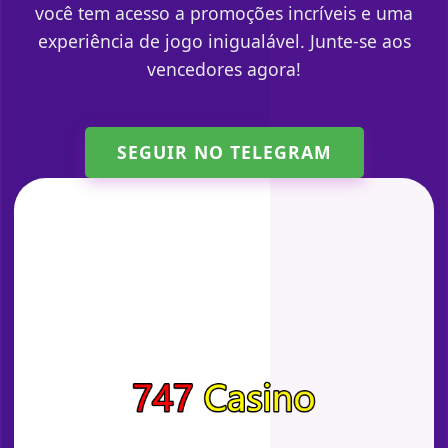
você tem acesso a promoções incríveis e uma
experiência de jogo inigualável. Junte-se aos
vencedores agora!
SEGUIR NO TELEGRAM