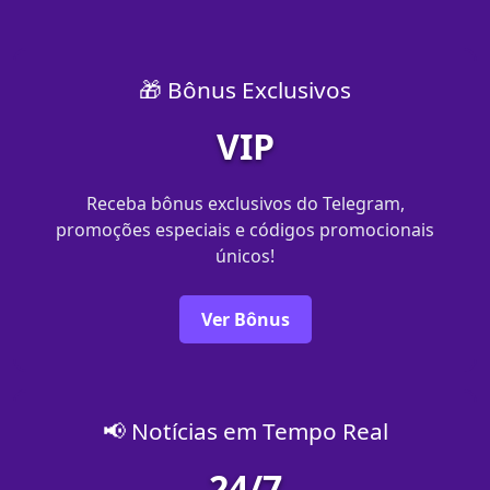
🎁 Bônus Exclusivos
VIP
Receba bônus exclusivos do Telegram,
promoções especiais e códigos promocionais
únicos!
Ver Bônus
📢 Notícias em Tempo Real
24/7