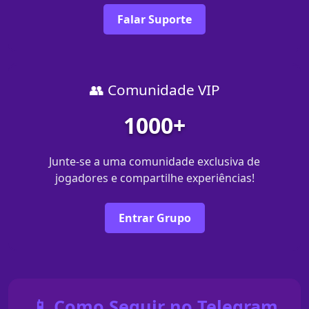
Falar Suporte
👥 Comunidade VIP
1000+
Junte-se a uma comunidade exclusiva de
jogadores e compartilhe experiências!
Entrar Grupo
📱 Como Seguir no Telegram