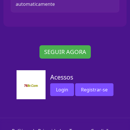
automaticamente
SEGUIR AGORA
Acessos
Login
Registrar-se