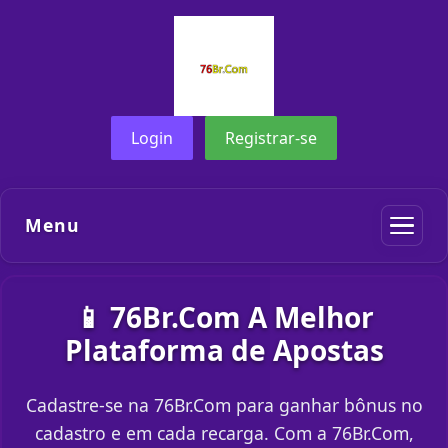
Login
Registrar-se
Menu
📱 76Br.Com A Melhor
Plataforma de Apostas
Cadastre-se na 76Br.Com para ganhar bônus no
cadastro e em cada recarga. Com a 76Br.Com,