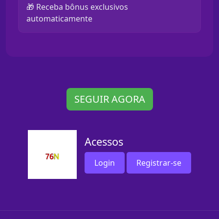
🎁 Receba bônus exclusivos
automaticamente
SEGUIR AGORA
Acessos
Login
Registrar-se