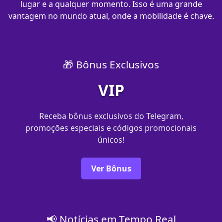
lugar e a qualquer momento. Isso é uma grande
vantagem no mundo atual, onde a mobilidade é chave.
🎁 Bônus Exclusivos
VIP
Receba bônus exclusivos do Telegram,
promoções especiais e códigos promocionais
únicos!
Ver Bônus
📢 Notícias em Tempo Real