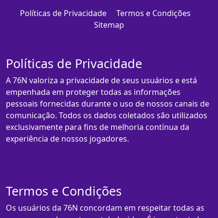
Políticas de Privacidade
Termos e Condições
Sitemap
Políticas de Privacidade
A 76N valoriza a privacidade de seus usuários e está
empenhada em proteger todas as informações
pessoais fornecidas durante o uso de nossos canais de
comunicação. Todos os dados coletados são utilizados
exclusivamente para fins de melhoria contínua da
experiência de nossos jogadores.
Termos e Condições
Os usuários da 76N concordam em respeitar todas as