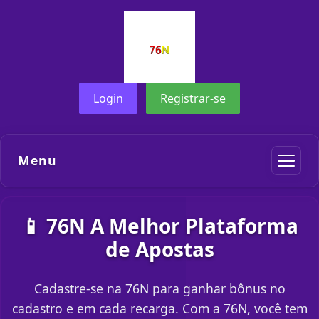
Login
Registrar-se
Menu
📱 76N A Melhor Plataforma
de Apostas
Cadastre-se na 76N para ganhar bônus no
cadastro e em cada recarga. Com a 76N, você tem