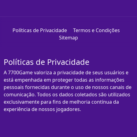
Políticas de Privacidade
Termos e Condições
Sitemap
Políticas de Privacidade
A 7700Game valoriza a privacidade de seus usuários e
está empenhada em proteger todas as informações
pessoais fornecidas durante o uso de nossos canais de
comunicação. Todos os dados coletados são utilizados
exclusivamente para fins de melhoria contínua da
experiência de nossos jogadores.