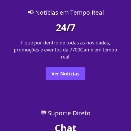
📢 Notícias em Tempo Real
24/7
Fique por dentro de todas as novidades,
promoções e eventos da 7700Game em tempo
real!
Ver Notícias
💬 Suporte Direto
Chat