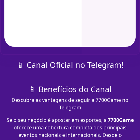
📱 Canal Oficial no Telegram!
📱 Benefícios do Canal
Descubra as vantagens de seguir a 7700Game no
Telegram
Se o seu negócio é apostar em esportes, a
7700Game
oferece uma cobertura completa dos principais
eventos nacionais e internacionais. Desde o