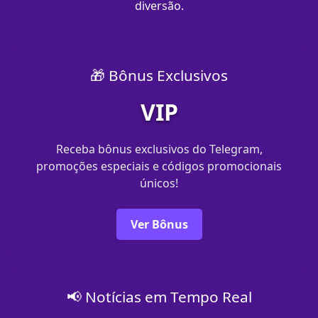
diversão.
🎁 Bônus Exclusivos
VIP
Receba bônus exclusivos do Telegram,
promoções especiais e códigos promocionais
únicos!
Ver Bônus
📢 Notícias em Tempo Real