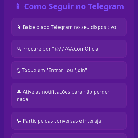
📱 Como Seguir no Telegram
📱 Baixe o app Telegram no seu dispositivo
🔍 Procure por "@777AA.ComOficial"
👆 Toque em "Entrar" ou "Join"
🔔 Ative as notificações para não perder
nada
💬 Participe das conversas e interaja