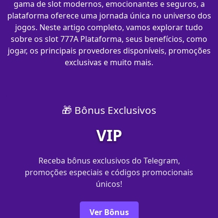
gama de slot modernos, emocionantes e seguros, a
plataforma oferece uma jornada única no universo dos
jogos. Neste artigo completo, vamos explorar tudo
sobre os slot 777A Plataforma, seus benefícios, como
jogar, os principais provedores disponíveis, promoções
exclusivas e muito mais.
🎁 Bônus Exclusivos
VIP
Receba bônus exclusivos do Telegram,
promoções especiais e códigos promocionais
únicos!
Ver Bônus