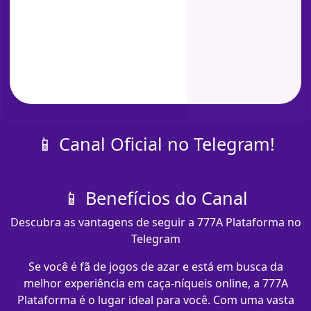
📱 Canal Oficial no Telegram!
📱 Benefícios do Canal
Descubra as vantagens de seguir a 777A Plataforma no
Telegram
Se você é fã de jogos de azar e está em busca da
melhor experiência em caça-níqueis online, a 777A
Plataforma é o lugar ideal para você. Com uma vasta