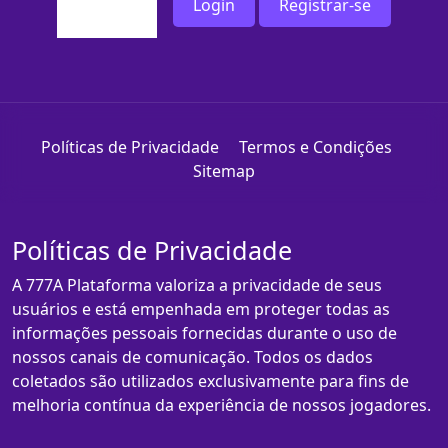
Login
Registrar-se
Políticas de Privacidade
Termos e Condições
Sitemap
Políticas de Privacidade
A 777A Plataforma valoriza a privacidade de seus
usuários e está empenhada em proteger todas as
informações pessoais fornecidas durante o uso de
nossos canais de comunicação. Todos os dados
coletados são utilizados exclusivamente para fins de
melhoria contínua da experiência de nossos jogadores.