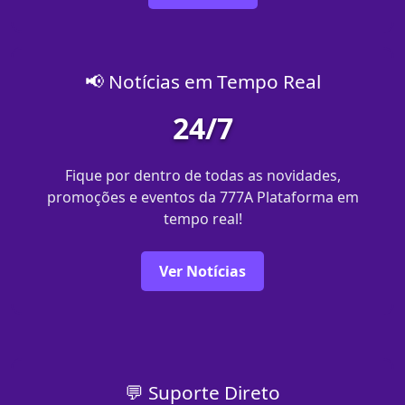
📢 Notícias em Tempo Real
24/7
Fique por dentro de todas as novidades,
promoções e eventos da 777A Plataforma em
tempo real!
Ver Notícias
💬 Suporte Direto