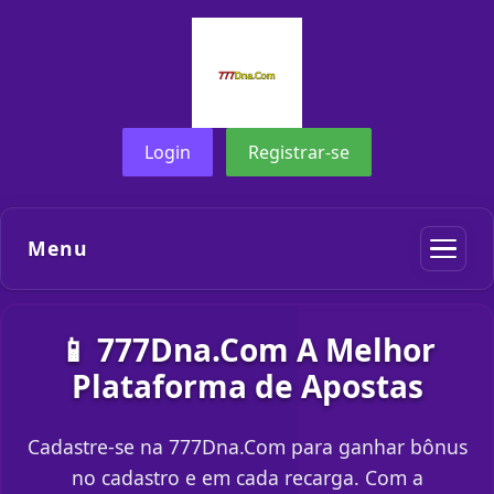
Login
Registrar-se
Menu
📱 777Dna.Com A Melhor
Plataforma de Apostas
Cadastre-se na 777Dna.Com para ganhar bônus
no cadastro e em cada recarga. Com a