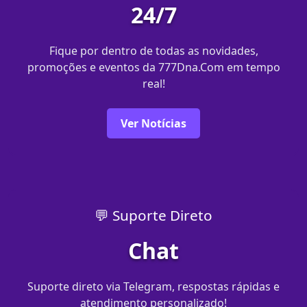
24/7
Fique por dentro de todas as novidades,
promoções e eventos da 777Dna.Com em tempo
real!
Ver Notícias
💬 Suporte Direto
Chat
Suporte direto via Telegram, respostas rápidas e
atendimento personalizado!