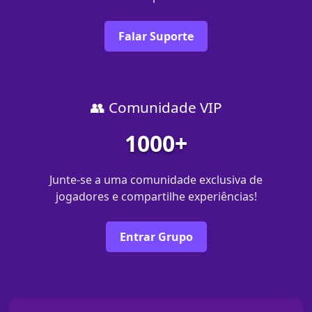
Falar Suporte
👥 Comunidade VIP
1000+
Junte-se a uma comunidade exclusiva de
jogadores e compartilhe experiências!
Entrar Grupo