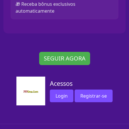
🎁 Receba bônus exclusivos
automaticamente
SEGUIR AGORA
Acessos
Login
Registrar-se