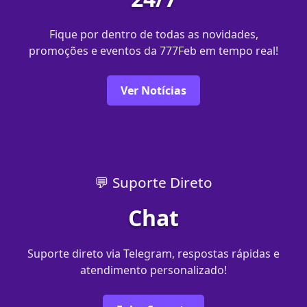
Fique por dentro de todas as novidades,
promoções e eventos da 777Feb em tempo real!
Ver Notícias
💬 Suporte Direto
Chat
Suporte direto via Telegram, respostas rápidas e
atendimento personalizado!