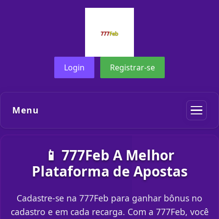
Login
Registrar-se
Menu
📱 777Feb A Melhor
Plataforma de Apostas
Cadastre-se na 777Feb para ganhar bônus no
cadastro e em cada recarga. Com a 777Feb, você