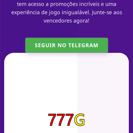
tem acesso a promoções incríveis e uma
experiência de jogo inigualável. Junte-se aos
vencedores agora!
SEGUIR NO TELEGRAM