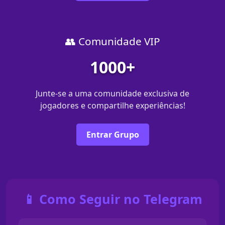
👥 Comunidade VIP
1000+
Junte-se a uma comunidade exclusiva de
jogadores e compartilhe experiências!
Entrar Grupo
📱 Como Seguir no Telegram