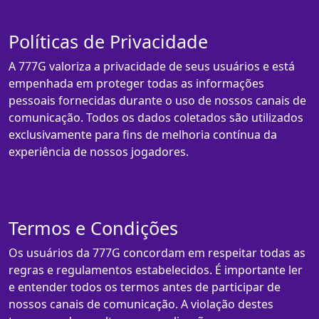
Políticas de Privacidade
A 777G valoriza a privacidade de seus usuários e está
empenhada em proteger todas as informações
pessoais fornecidas durante o uso de nossos canais de
comunicação. Todos os dados coletados são utilizados
exclusivamente para fins de melhoria contínua da
experiência de nossos jogadores.
Termos e Condições
Os usuários da 777G concordam em respeitar todas as
regras e regulamentos estabelecidos. É importante ler
e entender todos os termos antes de participar de
nossos canais de comunicação. A violação destes