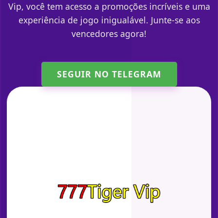
Vip, você tem acesso a promoções incríveis e uma
experiência de jogo inigualável. Junte-se aos
vencedores agora!
SEGUIR NO TELEGRAM