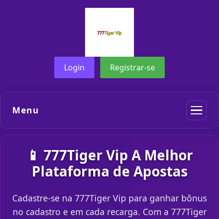
Login
Registrar-se
Menu
📱 777Tiger Vip A Melhor
Plataforma de Apostas
Cadastre-se na 777Tiger Vip para ganhar bônus
no cadastro e em cada recarga. Com a 777Tiger