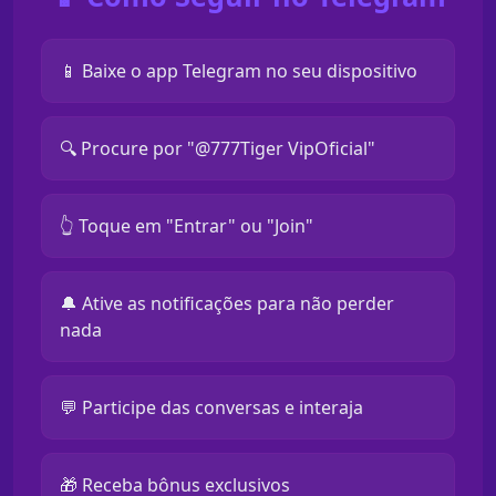
📱 Baixe o app Telegram no seu dispositivo
🔍 Procure por "@777Tiger VipOficial"
👆 Toque em "Entrar" ou "Join"
🔔 Ative as notificações para não perder
nada
💬 Participe das conversas e interaja
🎁 Receba bônus exclusivos