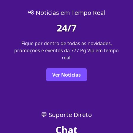
📢 Notícias em Tempo Real
24/7
Fique por dentro de todas as novidades,
promoções e eventos da 777 Pg Vip em tempo
real!
Ver Notícias
💬 Suporte Direto
Chat