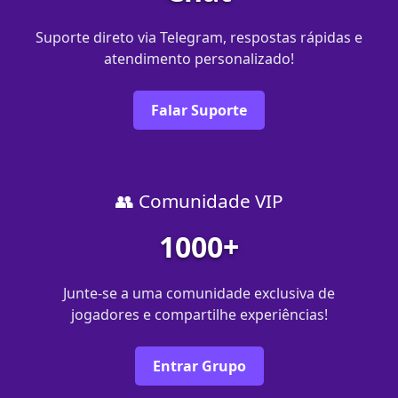
Suporte direto via Telegram, respostas rápidas e
atendimento personalizado!
Falar Suporte
👥 Comunidade VIP
1000+
Junte-se a uma comunidade exclusiva de
jogadores e compartilhe experiências!
Entrar Grupo