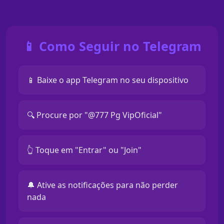
📱 Como Seguir no Telegram
📱 Baixe o app Telegram no seu dispositivo
🔍 Procure por "@777 Pg VipOficial"
👆 Toque em "Entrar" ou "Join"
🔔 Ative as notificações para não perder
nada