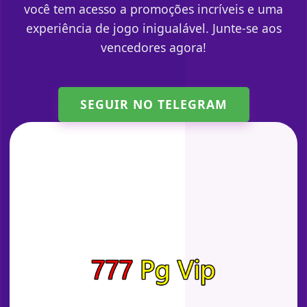
você tem acesso a promoções incríveis e uma
experiência de jogo inigualável. Junte-se aos
vencedores agora!
SEGUIR NO TELEGRAM