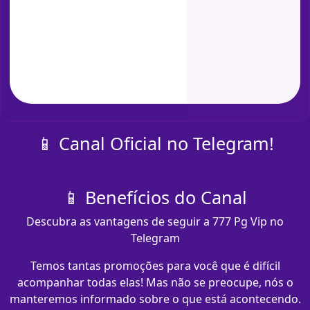
📱 Canal Oficial no Telegram!
📱 Benefícios do Canal
Descubra as vantagens de seguir a 777 Pg Vip no
Telegram
Temos tantas promoções para você que é difícil
acompanhar todas elas! Mas não se preocupe, nós o
manteremos informado sobre o que está acontecendo.