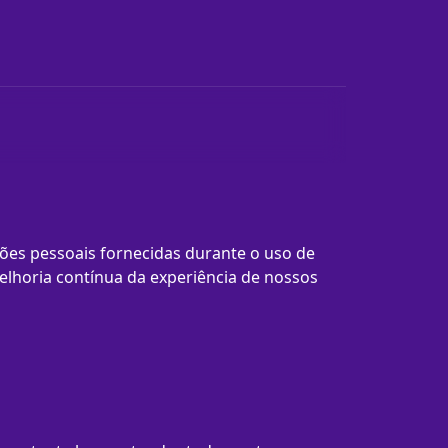
ões pessoais fornecidas durante o uso de
elhoria contínua da experiência de nossos