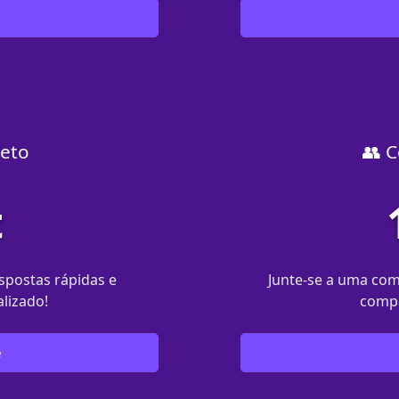
reto
👥 
t
espostas rápidas e
Junte-se a uma com
lizado!
compa
e