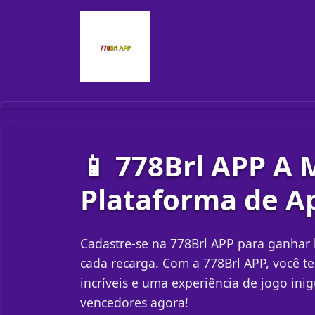
📱 778Brl APP A 
Plataforma de A
Cadastre-se na 778Brl APP para ganhar
cada recarga. Com a 778Brl APP, você 
incríveis e uma experiência de jogo inig
vencedores agora!