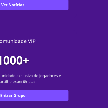
Ver Notícias
Comunidade VIP
1000+
unidade exclusiva de jogadores e
rtilhe experiências!
Entrar Grupo