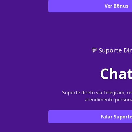
Ver Bônus
💬 Suporte Di
Cha
Suporte direto via Telegram, r
atendimento persona
Falar Suport