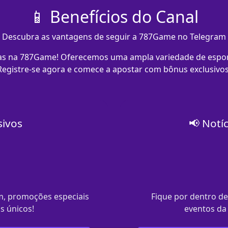
📱 Benefícios do Canal
Descubra as vantagens de seguir a 787Game no Telegram
s na 787Game! Oferecemos uma ampla variedade de esporte
Registre-se agora e comece a apostar com bônus exclusivos
sivos
📢 Notí
m, promoções especiais
Fique por dentro d
s únicos!
eventos da