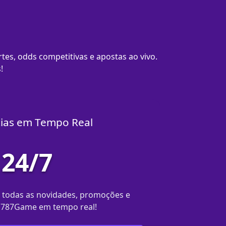
s, odds competitivas e apostas ao vivo.
!
cias em Tempo Real
24/7
e todas as novidades, promoções e
 787Game em tempo real!