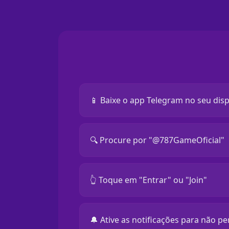
📱 Baixe o app Telegram no seu disp
🔍 Procure por "@787GameOficial"
👆 Toque em "Entrar" ou "Join"
🔔 Ative as notificações para não p