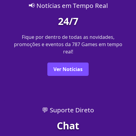
📢 Notícias em Tempo Real
24/7
Fique por dentro de todas as novidades,
promoções e eventos da 787 Games em tempo
real!
Ver Notícias
💬 Suporte Direto
Chat