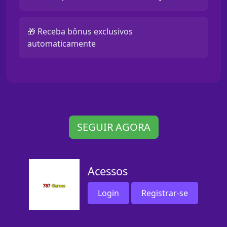
🎁 Receba bônus exclusivos
automaticamente
SEGUIR AGORA
Acessos
Login
Registrar-se