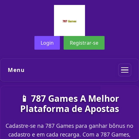
Login
Registrar-se
Menu
📱 787 Games A Melhor
Plataforma de Apostas
Cadastre-se na 787 Games para ganhar bônus no
cadastro e em cada recarga. Com a 787 Games,