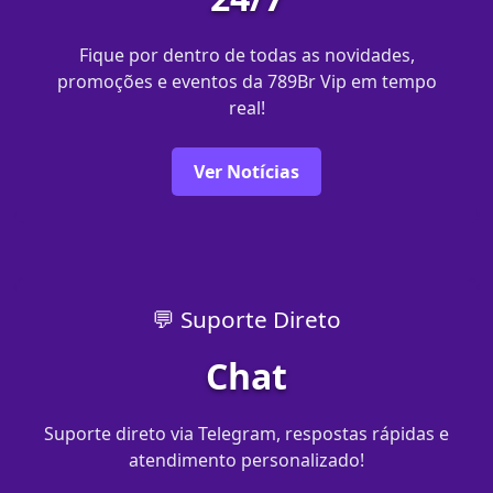
Fique por dentro de todas as novidades,
promoções e eventos da 789Br Vip em tempo
real!
Ver Notícias
💬 Suporte Direto
Chat
Suporte direto via Telegram, respostas rápidas e
atendimento personalizado!