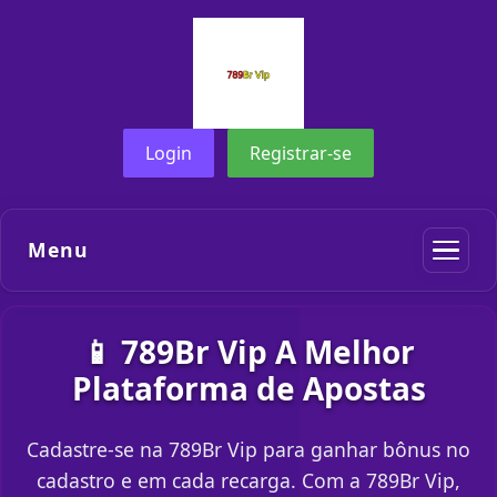
Login
Registrar-se
Menu
📱 789Br Vip A Melhor
Plataforma de Apostas
Cadastre-se na 789Br Vip para ganhar bônus no
cadastro e em cada recarga. Com a 789Br Vip,