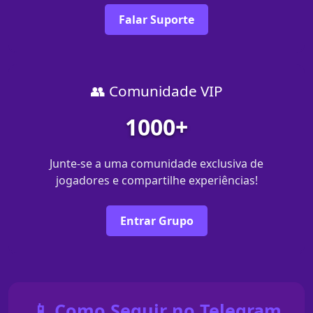
Falar Suporte
👥 Comunidade VIP
1000+
Junte-se a uma comunidade exclusiva de
jogadores e compartilhe experiências!
Entrar Grupo
📱 Como Seguir no Telegram