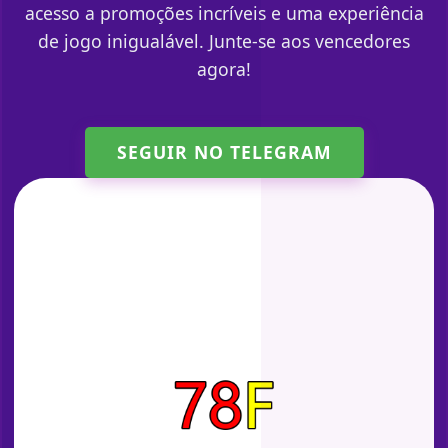
acesso a promoções incríveis e uma experiência
de jogo inigualável. Junte-se aos vencedores
agora!
SEGUIR NO TELEGRAM