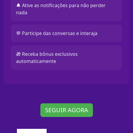
🔔 Ative as notificações para não perder
nada
💬 Participe das conversas e interaja
🎁 Receba bônus exclusivos
automaticamente
SEGUIR AGORA