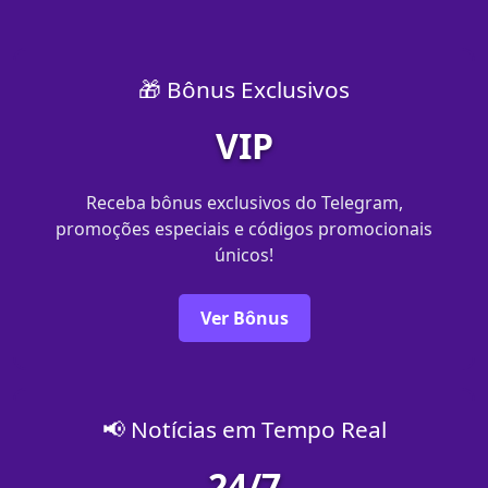
🎁 Bônus Exclusivos
VIP
Receba bônus exclusivos do Telegram,
promoções especiais e códigos promocionais
únicos!
Ver Bônus
📢 Notícias em Tempo Real
24/7