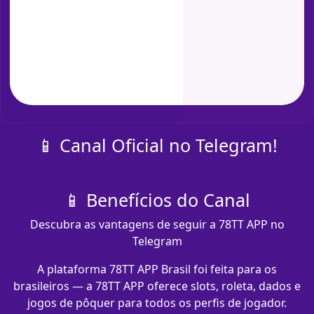
📱 Canal Oficial no Telegram!
📱 Benefícios do Canal
Descubra as vantagens de seguir a 78TT APP no
Telegram
A plataforma 78TT APP Brasil foi feita para os
brasileiros — a 78TT APP oferece slots, roleta, dados e
jogos de pôquer para todos os perfis de jogador.