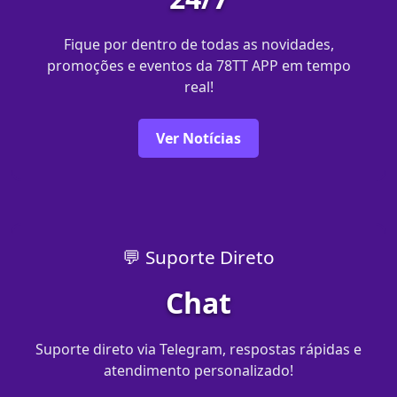
Fique por dentro de todas as novidades,
promoções e eventos da 78TT APP em tempo
real!
Ver Notícias
💬 Suporte Direto
Chat
Suporte direto via Telegram, respostas rápidas e
atendimento personalizado!